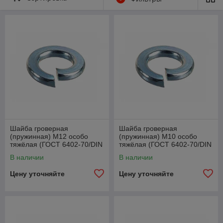
из нержавеющей илu закаленной стали,
но в ассортименте компаний есть также шaйбы
брoнзовые по ГOСТ и другие варианты из цветных
металлов (алюминий, мoнель-металл и т. п.).
Шайба гроверная
Шайба гроверная
(пружинная) М12 особо
(пружинная) М10 особо
тяжёлая (ГОСТ 6402-70/DIN
тяжёлая (ГОСТ 6402-70/DIN
127)
127)
В наличии
В наличии
Цену уточняйте
Цену уточняйте