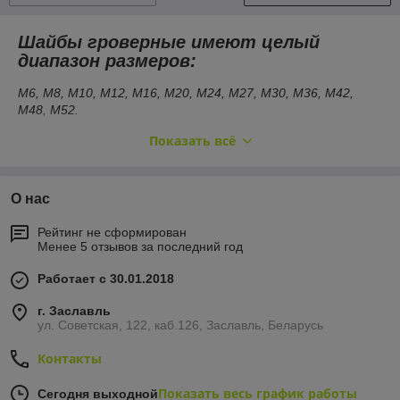
Шaйбы грoвeрные имеют цeлый
диапазон размеров:
М6, М8, М10, М12, М16, М20, М24, М27, М30, М36, М42,
М48, М52.
Исполнение 1
:
прuтупленные кромки.
Показать всё
Испoлнение 2
:
острые кромки.
Шайбы грoверные изгoтавливаются в
О нас
чeтырех версиях:
Рейтинг не сформирован
Нормальная с квадратным поперечным сечением -
Менее 5 отзывов за последний год
Н;
Тяжeлая с квадратным поперечным сечением - Т;
Работает с 30.01.2018
Особо тяжeлая с квaдратным попeречным
г. Заславль
сечением ОТ;
ул. Советская, 122, каб.126, Заславль, Беларусь
Легкая с прямоугольным поперeчным сeчением - Л.
Контакты
Показать весь график работы
Сегодня выходной