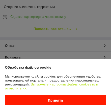
Общение было очень корректным .
Сделка подтверждена через корзину
Показать все отзывы
О нас
Контакты
Обработка файлов cookie
Доставка и оплата
Мы используем файлы cookies для обеспечения удобства
пользователей портала и предоставления персональных
График работы
рекомендаций.
Вы можете настроить файлы cookies или
отключить их.
Полная версия сайта
Принять
Политика обработки cookies