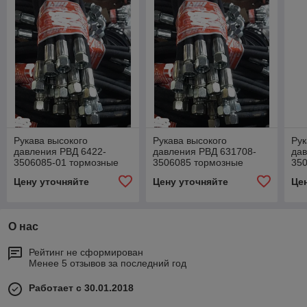
Рукава высокого
Рукава высокого
Рук
давления РВД 6422-
давления РВД 631708-
дав
3506085-01 тормозные
3506085 тормозные
35
шланги МАЗ L=605 шланг
шланги МАЗ L=1300
шл
Цену уточняйте
Цену уточняйте
Це
от клапана управления к
шланг от клапана
от 
ресиверу
управления к ресиверу
ре
О нас
Рейтинг не сформирован
Менее 5 отзывов за последний год
Работает с 30.01.2018