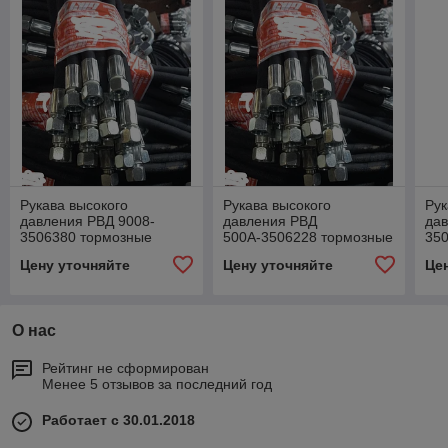
Рукава высокого
Рукава высокого
Рук
давления РВД 9008-
давления РВД
дав
3506380 тормозные
500А-3506228 тормозные
35
шланги МАЗ L=2650
шланги МАЗ L=345 шланг
шл
Цену уточняйте
Цену уточняйте
Це
шланг подключения
компрессора
от 
прицепов
ре
О нас
Рейтинг не сформирован
Менее 5 отзывов за последний год
Работает с 30.01.2018