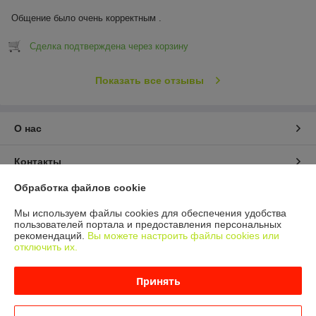
Общение было очень корректным .
Сделка подтверждена через корзину
Показать все отзывы
О нас
Контакты
Обработка файлов cookie
Доставка и оплата
Мы используем файлы cookies для обеспечения удобства
пользователей портала и предоставления персональных
График работы
рекомендаций.
Вы можете настроить файлы cookies или
отключить их.
Полная версия сайта
Принять
Политика обработки cookies