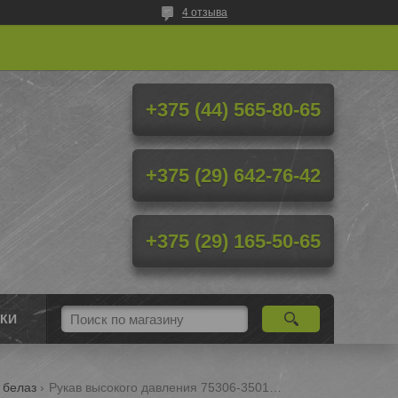
4 отзыва
+375 (44) 565-80-65
+375 (29) 642-76-42
+375 (29) 165-50-65
КИ
 белаз
Рукав высокого давления 75306-3501460-01 рукав