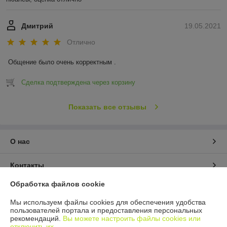
Дмитрий
19.05.2021
Отлично
Общение было очень корректным .
Сделка подтверждена через корзину
Показать все отзывы
О нас
Контакты
Обработка файлов cookie
Доставка и оплата
Мы используем файлы cookies для обеспечения удобства
пользователей портала и предоставления персональных
График работы
рекомендаций.
Вы можете настроить файлы cookies или
отключить их.