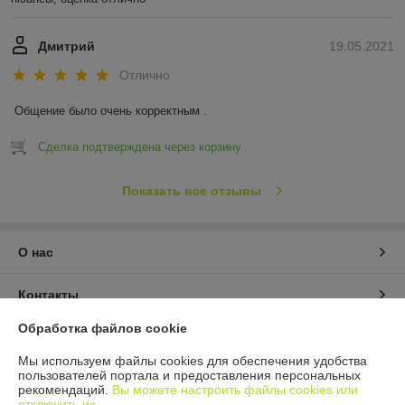
Дмитрий
19.05.2021
Отлично
Общение было очень корректным .
Сделка подтверждена через корзину
Показать все отзывы
О нас
Контакты
Обработка файлов cookie
Доставка и оплата
Мы используем файлы cookies для обеспечения удобства
пользователей портала и предоставления персональных
График работы
рекомендаций.
Вы можете настроить файлы cookies или
отключить их.