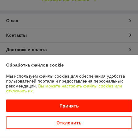
О нас
Контакты
Доставка и оплата
График работы
Обработка файлов cookie
Мы используем файлы cookies для обеспечения удобства
Полная версия сайта
пользователей портала и предоставления персональных
рекомендаций.
Вы можете настроить файлы cookies или
отключить их.
Политика обработки cookies
Принять
Сайт создан на платформе Deal.by
Отклонить