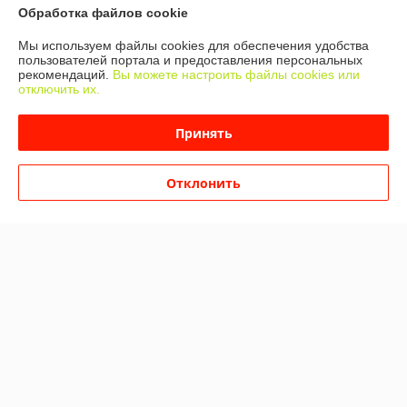
Доставка и оплата
Обработка файлов cookie
Мы используем файлы cookies для обеспечения удобства
График работы
пользователей портала и предоставления персональных
рекомендаций.
Вы можете настроить файлы cookies или
отключить их.
Полная версия сайта
Принять
Политика обработки cookies
Сайт создан на платформе Deal.by
Отклонить
Информация для покупателя
Юридическое лицо:
ООО "ГИРИЗ"
223034, Республика Беларусь, Минский район, г. Заславль, ул.
Советская, дом 122, каб. 126.
Регистрационный номер ЕГР: 691586696