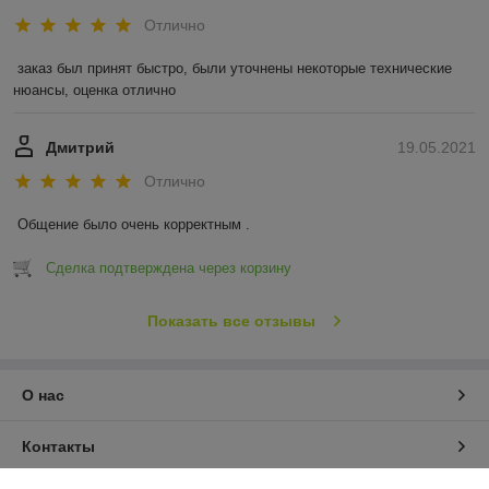
Отлично
заказ был принят быстро, были уточнены некоторые технические 
нюансы, оценка отлично
Дмитрий
19.05.2021
Отлично
Общение было очень корректным .
Сделка подтверждена через корзину
Показать все отзывы
О нас
Контакты