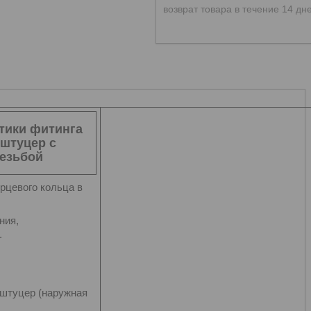
возврат товара в течение 14 дн
тики фитинга
 штуцер с
езьбой
орцевого кольца в
ния,
.
, штуцер (наружная