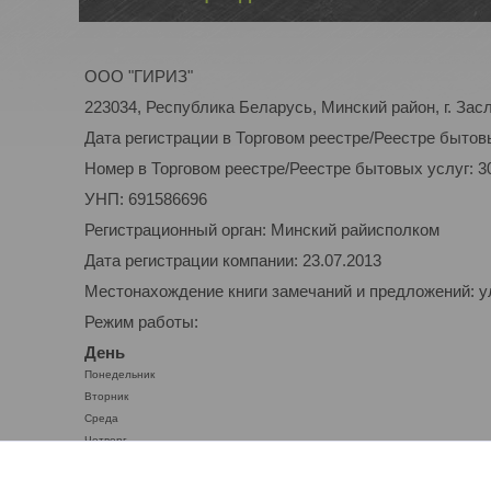
ООО "ГИРИЗ"
223034, Республика Беларусь, Минский район, г. Засл
Дата регистрации в Торговом реестре/Реестре бытовы
Номер в Торговом реестре/Реестре бытовых услуг: 3
УНП: 691586696
Регистрационный орган: Минский райисполком
Дата регистрации компании: 23.07.2013
Местонахождение книги замечаний и предложений: ул.
Режим работы:
День
Понедельник
Вторник
Среда
Четверг
Пятница
Суббота