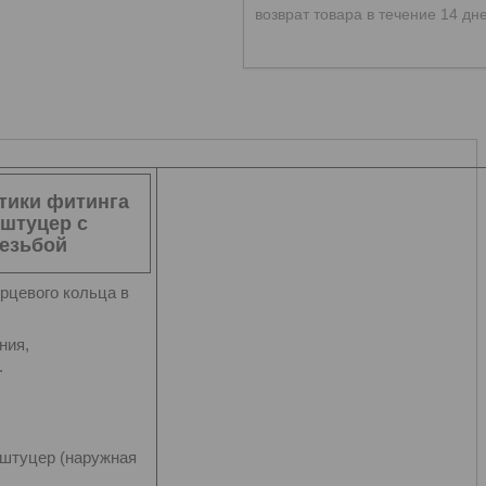
возврат товара в течение 14 дн
тики фитинга
 штуцер с
езьбой
орцевого кольца в
ния,
.
, штуцер (наружная