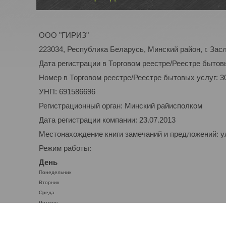
ООО "ГИРИЗ"
223034, Республика Беларусь, Минский район, г. Засл
Дата регистрации в Торговом реестре/Реестре бытовы
Номер в Торговом реестре/Реестре бытовых услуг: 3
УНП: 691586696
Регистрационный орган: Минский райисполком
Дата регистрации компании: 23.07.2013
Местонахождение книги замечаний и предложений: ул.
Режим работы:
День
Понедельник
Вторник
Среда
Четверг
Пятница
Суббота