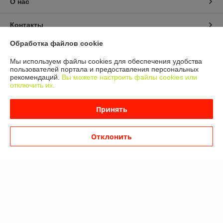
О нас
Контакты
Обработка файлов cookie
Доставка и оплата
Мы используем файлы cookies для обеспечения удобства
пользователей портала и предоставления персональных
График работы
рекомендаций.
Вы можете настроить файлы cookies или
отключить их.
Полная версия сайта
Принять
Политика обработки cookies
Отклонить
Сайт создан на платформе Deal.by
Информация для покупателя