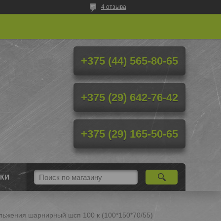
4 отзыва
+375 (44) 565-80-65
+375 (29) 642-76-42
+375 (29) 165-50-65
КИ
льжения шарнирный шсп 100 к (100*150*70/55)