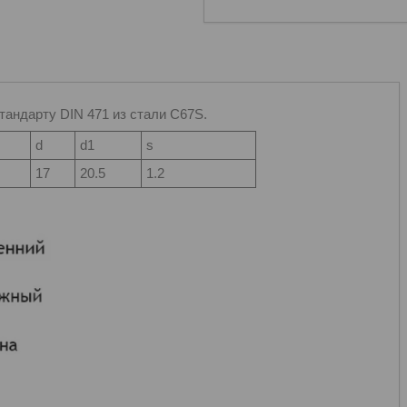
тандарту DIN 471 из стали C67S.
d
d1
s
17
20.5
1.2