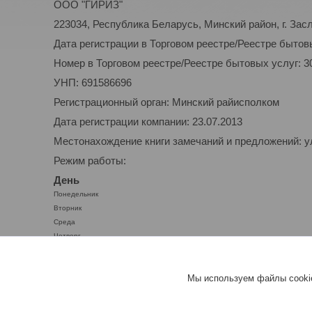
ООО "ГИРИЗ"
223034, Республика Беларусь, Минский район, г. Засл
Дата регистрации в Торговом реестре/Реестре бытовы
Номер в Торговом реестре/Реестре бытовых услуг: 3
УНП: 691586696
Регистрационный орган: Минский райисполком
Дата регистрации компании: 23.07.2013
Местонахождение книги замечаний и предложений: ул.
Режим работы:
День
Понедельник
Вторник
Среда
Четверг
Пятница
Суббота
Мы используем файлы cookie
Воскресенье