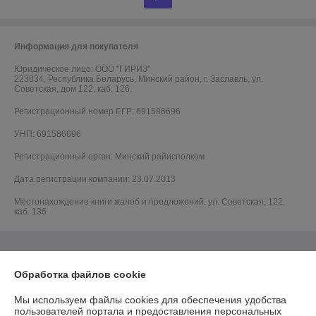
Информация для покупателя
Юридическое лицо:
ООО "ГИРИЗ"
223034, Республика Беларусь, Минский район, г. Заславль, ул.
Советская, дом 122, каб. 126.
Регистрационный номер ЕГР: 691586696
УНП: 691586696
Регистрационный орган: Минский райисполком
Дата регистрации компании: 23.07.2013
Местонахождение книги жалоб и предложений: ул. Советская, 122,
каб. 136
Обработка файлов cookie
Мы используем файлы cookies для обеспечения удобства
пользователей портала и предоставления персональных