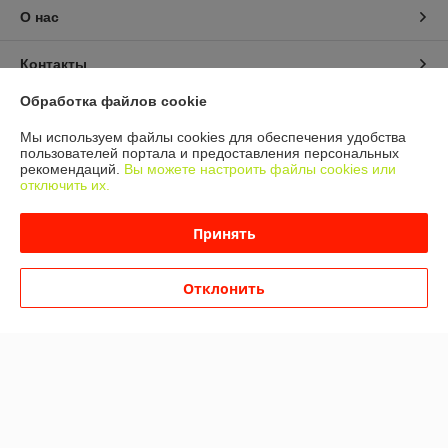
О нас
Контакты
Обработка файлов cookie
Доставка и оплата
Мы используем файлы cookies для обеспечения удобства
пользователей портала и предоставления персональных
График работы
рекомендаций.
Вы можете настроить файлы cookies или
отключить их.
Полная версия сайта
Принять
Политика обработки cookies
Отклонить
Сайт создан на платформе Deal.by
Информация для покупателя