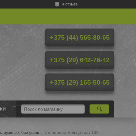
4 отзыва
+375 (44) 565-80-65
+375 (29) 642-76-42
+375 (29) 165-50-65
КИ
наружные, без ушек.
Стопорное кольцо гост 13941-86 82 мм (на вал, наружное, без ушек)