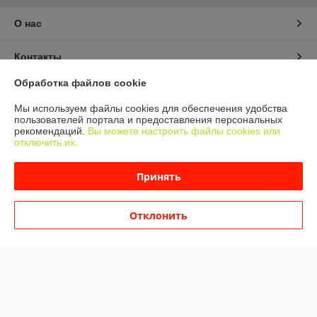
О нас
Контакты
Обработка файлов cookie
Доставка и оплата
Мы используем файлы cookies для обеспечения удобства
пользователей портала и предоставления персональных
График работы
рекомендаций.
Вы можете настроить файлы cookies или
отключить их.
Полная версия сайта
Принять
Политика обработки cookies
Отклонить
Сайт создан на платформе Deal.by
Информация для покупателя