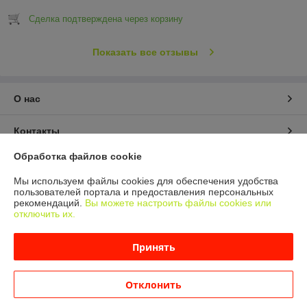
Сделка подтверждена через корзину
Показать все отзывы
О нас
Контакты
Обработка файлов cookie
Доставка и оплата
Мы используем файлы cookies для обеспечения удобства
пользователей портала и предоставления персональных
График работы
рекомендаций.
Вы можете настроить файлы cookies или
отключить их.
Полная версия сайта
Принять
Политика обработки cookies
Отклонить
Сайт создан на платформе Deal.by