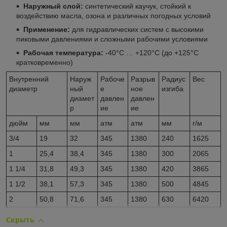
Наружный слой:
синтетический каучук, стойкий к
воздействию масла, озона и различных погодных условий
Применение:
для гидравлических систем с высокими
пиковыми давлениями и сложными рабочими условиями
Рабочая температура:
-40°С … +120°С (до +125°С
кратковременно)
Внутренний
Наруж
Рабоче
Разрыв
Радиус
Вес
диаметр
ный
е
ное
изгиба
диамет
давлен
давлен
р
ие
ие
дюйм
мм
мм
атм
атм
мм
г/м
3/4
19
32
345
1380
240
1625
1
25,4
38,4
345
1380
300
2065
1 1/4
31,8
49,3
345
1380
420
3865
1 1/2
38,1
57,3
345
1380
500
4845
2
50,8
71,6
345
1380
630
6420
Скрыть