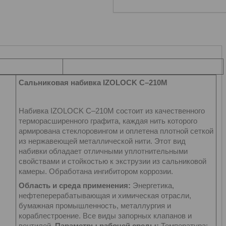
Сальниковая набивка IZOLOCK С–210M
Набивка IZOLOCK С–210M состоит из качественного
терморасширенного графита, каждая нить которого
армирована стеклоровингом и оплетена плотной сеткой
из нержавеющей металлической нити. Этот вид
набивки обладает отличными уплотнительными
свойствами и стойкостью к экструзии из сальниковой
камеры. Обработана ингибитором коррозии.
Область и среда применения:
Энергетика,
нефтеперерабатывающая и химическая отрасли,
бумажная промышленность, металлургия и
кораблестроение. Все виды запорных клапанов и
вентилей.
Параметры рабочей среды:
Температура: -