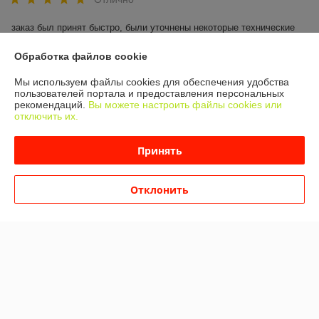
заказ был принят быстро, были уточнены некоторые технические 
нюансы, оценка отлично
Обработка файлов cookie
Дмитрий
19.05.2021
Мы используем файлы cookies для обеспечения удобства
пользователей портала и предоставления персональных
Отлично
рекомендаций.
Вы можете настроить файлы cookies или
отключить их.
Общение было очень корректным .
Принять
Сделка подтверждена через корзину
Отклонить
Показать все отзывы
О нас
Контакты
Доставка и оплата