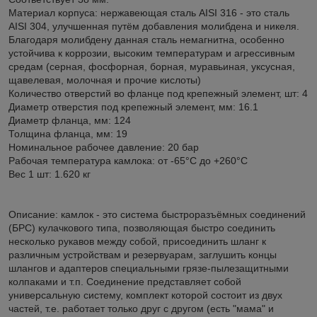
Материал корпуса: нержавеющая сталь AISI 316 - это сталь
AISI 304, улучшенная путём добавления молибдена и никеля.
Благодаря молибдену данная сталь немагнитна, особенно
устойчива к коррозии, высоким температурам и агрессивным
средам (серная, фосфорная, борная, муравьиная, уксусная,
щавелевая, молочная и прочие кислоты)
Количество отверстий во фланце под крепежный элемент, шт: 4
Диаметр отверстия под крепежный элемент, мм: 16.1
Диаметр фланца, мм: 124
Толщина фланца, мм: 19
Номинальное рабочее давление: 20 бар
Рабочая температура камлока: от -65°C до +260°C
Вес 1 шт: 1.620 кг
Описание: камлок - это система быстроразъёмных соединений
(БРС) кулачкового типа, позволяющая быстро соединить
несколько рукавов между собой, присоединить шланг к
различным устройствам и резервуарам, заглушить концы
шлангов и адаптеров специальными грязе-пылезащитными
колпаками и т.п. Соединение представляет собой
универсальную систему, комплект которой состоит из двух
частей, т.е. работает только друг с другом (есть "мама" и