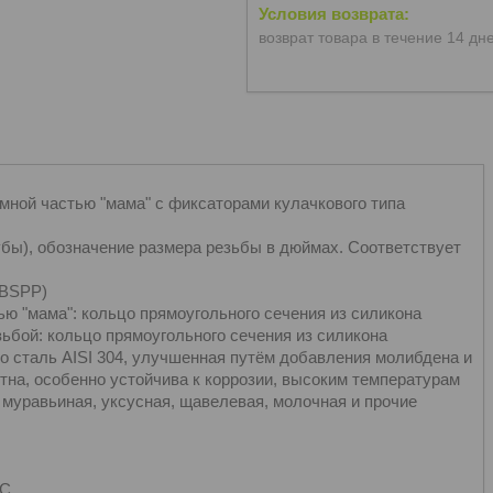
возврат товара в течение 14 дн
ёмной частью "мама" с фиксаторами кулачкового типа
убы), обозначение размера резьбы в дюймах. Соответствует
(BSPP)
ю "мама": кольцо прямоугольного сечения из силикона
ьбой: кольцо прямоугольного сечения из силикона
то сталь AISI 304, улучшенная путём добавления молибдена и
тна, особенно устойчива к коррозии, высоким температурам
 муравьиная, уксусная, щавелевая, молочная и прочие
°C