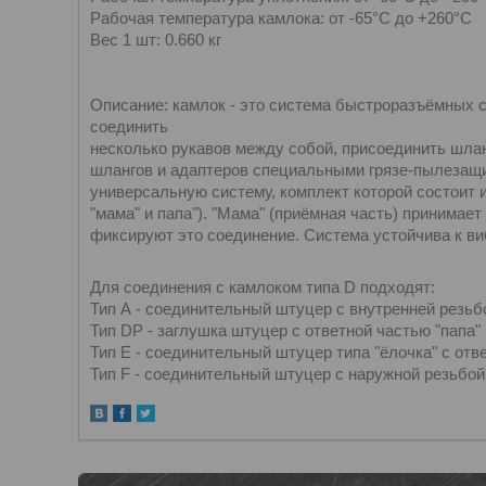
Рабочая температура камлока: от -65°C до +260°C
Вес 1 шт: 0.660 кг
Описание: камлок - это система быстроразъёмных 
соединить
несколько рукавов между собой, присоединить шлан
шлангов и адаптеров специальными грязе-пылезащи
универсальную систему, комплект которой состоит из
"мама" и папа"). "Мама" (приёмная часть) принимает
фиксируют это соединение. Система устойчива к в
Для соединения с камлоком типа D подходят:
Тип А - соединительный штуцер с внутренней резьбо
Тип DP - заглушка штуцер с ответной частью "папа"
Тип Е - соединительный штуцер типа "ёлочка" с отв
Тип F - соединительный штуцер с наружной резьбой 