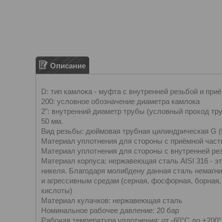
Описание
D: тип камлока - муфта с внутренней резьбой и при
200: условное обозначение диаметра камлока
2": внутренний диаметр трубы (условный проход тр
50 мм.
Вид резьбы: дюймовая трубная цилиндрическая G 
Материал уплотнения для стороны с приёмной часть
Материал уплотнения для стороны с внутренней рез
Материал корпуса: нержавеющая сталь AISI 316 - э
никеля. Благодаря молибдену данная сталь немагни
и агрессивным средам (серная, фосфорная, борная,
кислоты)
Материал кулачков: нержавеющая сталь
Номинальное рабочее давление: 20 бар
Рабочая температура уплотнения: от -60°C до +200