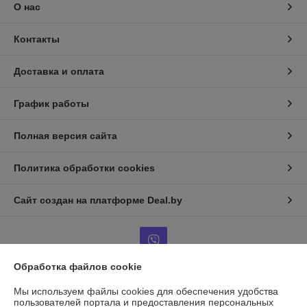
О нас
Контакты
Доставка и оплата
График работы
Полная версия сайта
Политика обработки cookies
Сайт создан на платформе Deal.by
Обработка файлов cookie
Мы используем файлы cookies для обеспечения удобства
Информация для покупателя
пользователей портала и предоставления персональных