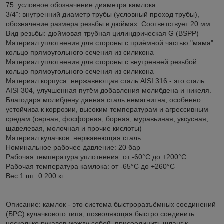
75: условное обозначение диаметра камлока
3/4": внутренний диаметр трубы (условный проход трубы),
обозначение размера резьбы в дюймах. Соответствует 20 мм.
Вид резьбы: дюймовая трубная цилиндрическая G (BSPP)
Материал уплотнения для стороны с приёмной частью "мама":
кольцо прямоугольного сечения из силикона
Материал уплотнения для стороны с внутренней резьбой:
кольцо прямоугольного сечения из силикона
Материал корпуса: нержавеющая сталь AISI 316 - это сталь
AISI 304, улучшенная путём добавления молибдена и никеля.
Благодаря молибдену данная сталь немагнитна, особенно
устойчива к коррозии, высоким температурам и агрессивным
средам (серная, фосфорная, борная, муравьиная, уксусная,
щавелевая, молочная и прочие кислоты)
Материал кулачков: нержавеющая сталь
Номинальное рабочее давление: 20 бар
Рабочая температура уплотнения: от -60°C до +200°C
Рабочая температура камлока: от -65°C до +260°C
Вес 1 шт: 0.200 кг
Описание: камлок - это система быстроразъёмных соединений
(БРС) кулачкового типа, позволяющая быстро соединить
несколько рукавов между собой, присоединить шланг к